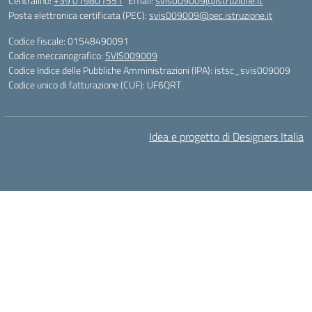
Centralino:
+39 019801551
Email:
svis009009@istruzione.it
Posta elettronica certificata (PEC):
svis009009@pec.istruzione.it
Codice fiscale: 01548490091
Codice meccanografico:
SVIS009009
Codice Indice delle Pubbliche Amministrazioni (IPA): istsc_svis009009
Codice unico di fatturazione (CUF): UF6QRT
Idea e progetto di Designers Italia