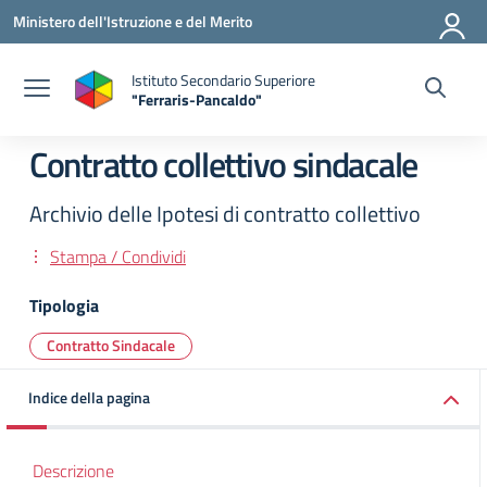
Vai ai contenuti
Vai al menu di navigazione
Vai al footer
Ministero dell'Istruzione e del Merito
Istituto Secondario Superiore
"Ferraris-Pancaldo"
Contratto collettivo sindacale
Archivio delle Ipotesi di contratto collettivo
Stampa / Condividi
Tipologia
Contratto Sindacale
Indice della pagina
Descrizione