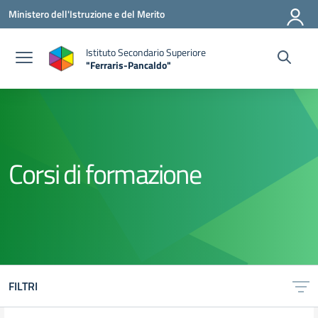
Vai ai contenuti
Vai al menu di navigazione
Vai al footer
Ministero dell'Istruzione e del Merito
Istituto Secondario Superiore
"Ferraris-Pancaldo"
Corsi di formazione
FILTRI