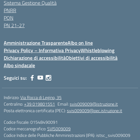
Sistema Gestione Qualità
PNRR
PON
PN 21-27
Amministrazione Trasparente
Albo on line
Privacy Policy – Informativa Privacy
Whistleblowing
Dichiarazione di accessibilità
Obiettivi di accessibilità
Albo sindacale
Seguici su:
Indirizzo:
Via Rocca di Legino, 35
Centralino:
+39 019801551
Email:
svis009009@istruzione.it
Posta elettronica certificata (PEC):
svis009009@pec.istruzione.it
Codice fiscale: 01548490091
Codice meccanografico:
SVIS009009
Codice Indice delle Pubbliche Amministrazioni (IPA): istsc_svis009009