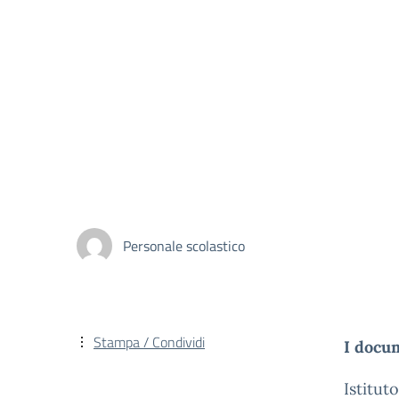
Personale scolastico
Stampa / Condividi
I docum
Istitut