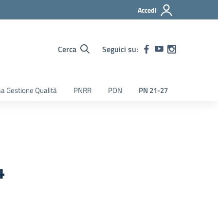
Accedi
Cerca
Seguici su:
a Gestione Qualità
PNRR
PON
PN 21-27
4