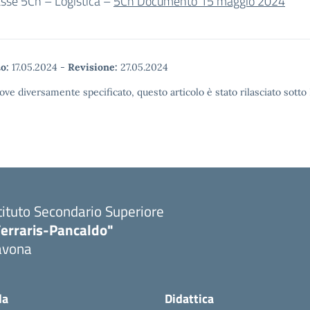
asse 5Cn – Logistica –
5Cn Documento 15 maggio 2024
o:
17.05.2024
-
Revisione:
27.05.2024
ove diversamente specificato, questo articolo è stato rilasciato sott
tituto Secondario Superiore
Ferraris-Pancaldo"
avona
la
Didattica