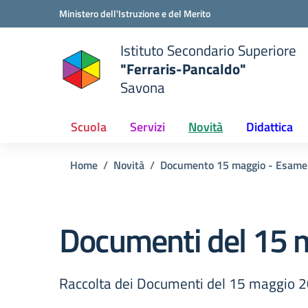
Vai ai contenuti
Vai al menu di navigazione
Vai al footer
Ministero dell'Istruzione e del Merito
Istituto Secondario Superiore
"Ferraris-Pancaldo"
Savona
Scuola
Servizi
Novità
Didattica
Home
Novità
Documento 15 maggio - Esame 
Documenti del 15 
Raccolta dei Documenti del 15 maggio 