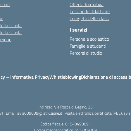
zione
Offerta formativa
Le schede didattiche
ne
I progetti delle classi
della scuola
I servizi
della scuola
Personale scolastico
azione
Famiglie e studenti
Percorsi di studio
icy – Informativa Privacy
Whistleblowing
Dichiarazione di accessib
Indirizzo:
Via Rocca di Legino, 35
51
Email:
svis009009@istruzione.it
Posta elettronica certificata (PEC):
svi
Codice fiscale: 01548490091
Codice meccanografico:
SVIS009009