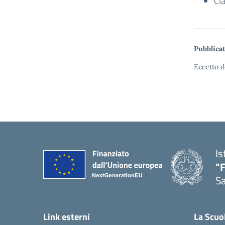
Cl
Pubblicat
Eccetto d
Is
"
S
Link esterni
La Scuo