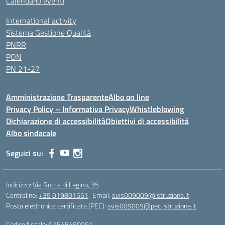
Calendario eventi
International activity
Sistema Gestione Qualità
PNRR
PON
PN 21-27
Amministrazione Trasparente
Albo on line
Privacy Policy – Informativa Privacy
Whistleblowing
Dichiarazione di accessibilità
Obiettivi di accessibilità
Albo sindacale
Seguici su:
Indirizzo:
Via Rocca di Legino, 35
Centralino:
+39 019801551
Email:
svis009009@istruzione.it
Posta elettronica certificata (PEC):
svis009009@pec.istruzione.it
Codice fiscale: 01548490091