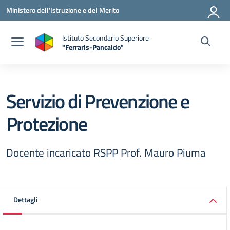
Vai ai contenuti
Vai al menu di navigazione
Vai al footer
Ministero dell'Istruzione e del Merito
Istituto Secondario Superiore
"Ferraris-Pancaldo"
Servizio di Prevenzione e
Protezione
Docente incaricato RSPP Prof. Mauro Piuma
Dettagli