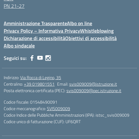
PN 21-27
Amministrazione Trasparente
Albo on line
Privacy Policy – Informativa Privacy
Whistleblowing
Dichiarazione di accessibilità
Obiettivi di accessibilità
Albo sindacale
Seguici su:
Indirizzo:
Via Rocca di Legino, 35
Centralino:
+39 019801551
Email:
svis009009@istruzione.it
Posta elettronica certificata (PEC):
svis009009@pec.istruzione.it
Codice fiscale: 01548490091
Codice meccanografico:
SVIS009009
Codice Indice delle Pubbliche Amministrazioni (IPA): istsc_svis009009
Codice unico di fatturazione (CUF): UF6QRT