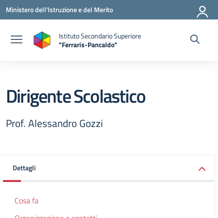
Vai ai contenuti
Vai al menu di navigazione
Vai al footer
Ministero dell'Istruzione e del Merito
Istituto Secondario Superiore
"Ferraris-Pancaldo"
Dirigente Scolastico
Prof. Alessandro Gozzi
Dettagli
Cosa fa