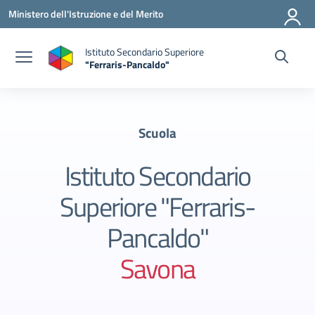
Vai ai contenuti
Vai al menu di navigazione
Vai al footer
Ministero dell'Istruzione e del Merito
Istituto Secondario Superiore
"Ferraris-Pancaldo"
Scuola
Istituto Secondario
Superiore "Ferraris-
Pancaldo"
Savona