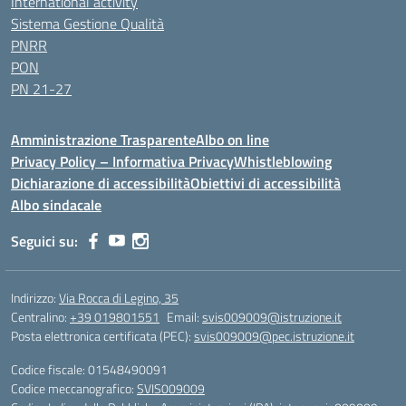
International activity
Sistema Gestione Qualità
PNRR
PON
PN 21-27
Amministrazione Trasparente
Albo on line
Privacy Policy – Informativa Privacy
Whistleblowing
Dichiarazione di accessibilità
Obiettivi di accessibilità
Albo sindacale
Seguici su:
Indirizzo:
Via Rocca di Legino, 35
Centralino:
+39 019801551
Email:
svis009009@istruzione.it
Posta elettronica certificata (PEC):
svis009009@pec.istruzione.it
Codice fiscale: 01548490091
Codice meccanografico:
SVIS009009