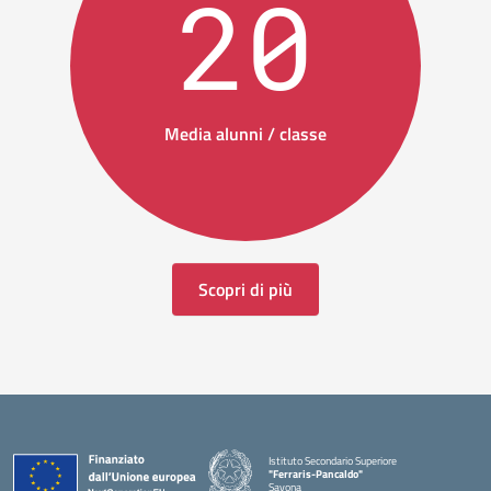
20
Media alunni / classe
Scopri di più
Istituto Secondario Superiore
"Ferraris-Pancaldo"
Savona