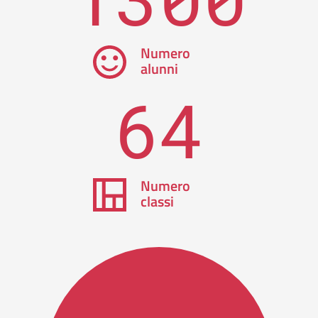
Numero
alunni
64
Numero
classi