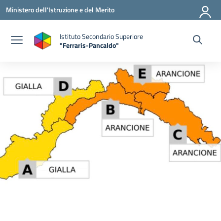
Vai ai contenuti
Vai al menu di navigazione
Vai al footer
Ministero dell'Istruzione e del Merito
Istituto Secondario Superiore
"Ferraris-Pancaldo"