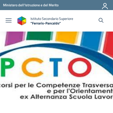
Vai ai contenuti
Vai al menu di navigazione
Vai al footer
Ministero dell'Istruzione e del Merito
Istituto Secondario Superiore
"Ferraris-Pancaldo"