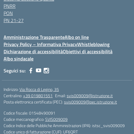
PNRR
PON
PN 21-27
Amministrazione Trasparente
Albo on line
Privacy Policy – Informativa Privacy
Whistleblowing
Dichiarazione di accessibilità
Obiettivi di accessibilità
Albo sindacale
Seguici su:
Indirizzo:
Via Rocca di Legino, 35
Centralino:
+39 019801551
Email:
svis009009@istruzione.it
Posta elettronica certificata (PEC):
svis009009@pec.istruzione.it
Codice fiscale: 01548490091
Codice meccanografico:
SVIS009009
Codice Indice delle Pubbliche Amministrazioni (IPA): istsc_svis009009
Codice unico di fatturazione (CUF): UF6QRT