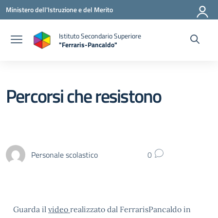
Vai ai contenuti
Vai al menu di navigazione
Vai al footer
Ministero dell'Istruzione e del Merito
Istituto Secondario Superiore
"Ferraris-Pancaldo"
Percorsi che resistono
Personale scolastico
0
Guarda il
video
realizzato dal FerrarisPancaldo in