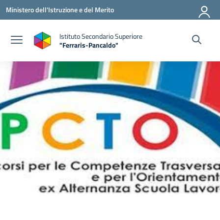
Vai ai contenuti
Vai al menu di navigazione
Vai al footer
Ministero dell'Istruzione e del Merito
Istituto Secondario Superiore
"Ferraris-Pancaldo"