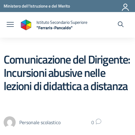
Vai ai contenuti
Vai al menu di navigazione
Vai al footer
Ministero dell'Istruzione e del Merito
Istituto Secondario Superiore
"Ferraris-Pancaldo"
Comunicazione del Dirigente:
Incursioni abusive nelle
lezioni di didattica a distanza
Personale scolastico
0