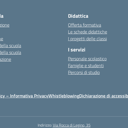
la
Didattica
zione
Offerta formativa
Le schede didattiche
ne
I progetti delle classi
della scuola
I servizi
della scuola
Personale scolastico
azione
Famiglie e studenti
Percorsi di studio
icy – Informativa Privacy
Whistleblowing
Dichiarazione di accessib
Indirizzo:
Via Rocca di Legino, 35