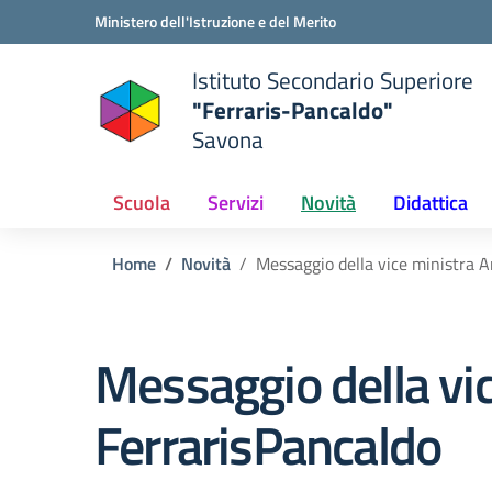
Vai ai contenuti
Vai al menu di navigazione
Vai al footer
Ministero dell'Istruzione e del Merito
Istituto Secondario Superiore
"Ferraris-Pancaldo"
Savona
Scuola
Servizi
Novità
Didattica
Home
Novità
Messaggio della vice ministra A
Messaggio della vic
FerrarisPancaldo