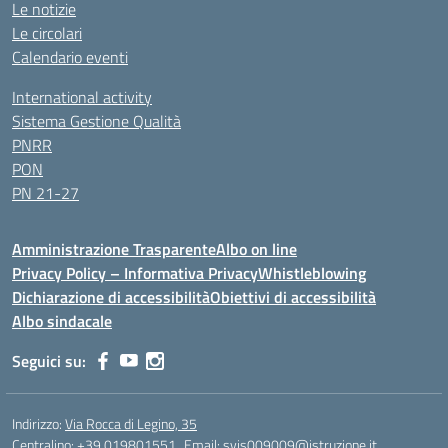
Le notizie
Le circolari
Calendario eventi
International activity
Sistema Gestione Qualità
PNRR
PON
PN 21-27
Amministrazione Trasparente
Albo on line
Privacy Policy – Informativa Privacy
Whistleblowing
Dichiarazione di accessibilità
Obiettivi di accessibilità
Albo sindacale
Seguici su:
Indirizzo:
Via Rocca di Legino, 35
Centralino:
+39 019801551
Email:
svis009009@istruzione.it