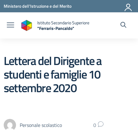
Vai ai contenuti
Vai al menu di navigazione
Vai al footer
Ministero dell'Istruzione e del Merito
Istituto Secondario Superiore
"Ferraris-Pancaldo"
Lettera del Dirigente a
studenti e famiglie 10
settembre 2020
Personale scolastico
0