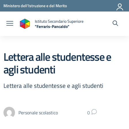
Vai ai contenuti
Vai al menu di navigazione
Vai al footer
Ministero dell'Istruzione e del Merito
Istituto Secondario Superiore
"Ferraris-Pancaldo"
Lettera alle studentesse e
agli studenti
Lettera alle studentesse e agli studenti
Personale scolastico
0